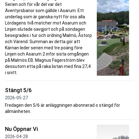
Serien och för vår del var det
Äventyrsbanor som gällde i Asarum. Ett
underlag som är ganska nytt för oss alla.
Lördagens två matcher mot Asarum och
Linjen slutade oavgjort och på söndagen
besegrades i tur och ordning Malmö, Åstorp
och Värend. Summan av detta gör att
Kärnan leder serien med tre poäng före
Linjen och Asarum 2 inför sista omgången
på Malmös EB. Magnus Fagerström blev
dessutom etta på raka listan med fina 27,4
i snitt.
Stängt 5/6
2026-05-27
Fredagen den 5/6 är anläggningen abonnerad o stängd för
allmänheten.
Nu Öppnar Vi
2026-04-28