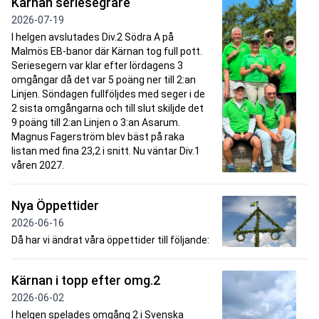
Kärnan seriesegrare
2026-07-19
I helgen avslutades Div.2 Södra A på
Malmös EB-banor där Kärnan tog full pott.
Seriesegern var klar efter lördagens 3
omgångar då det var 5 poäng ner till 2:an
Linjen. Söndagen fullföljdes med seger i de
2 sista omgångarna och till slut skiljde det
9 poäng till 2:an Linjen o 3:an Asarum.
Magnus Fagerström blev bäst på raka
listan med fina 23,2 i snitt. Nu väntar Div.1
våren 2027.
Nya Öppettider
2026-06-16
Då har vi ändrat våra öppettider till följande:
Kärnan i topp efter omg.2
2026-06-02
I helgen spelades omgång 2 i Svenska