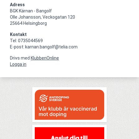
Adress
BGK Kärnan - Bangolf

Olle Johansson, Veckogatan 120

25664 Helsingborg
Kontakt
Tel: 0735044569

E-post: karnan.bangolf@telia.com
Drivs med
KlubbenOnline
Logga in