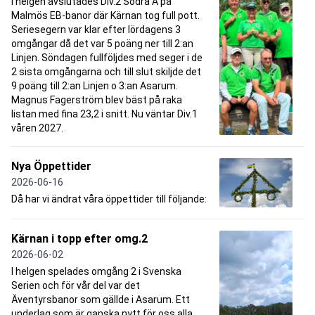
I helgen avslutades Div.2 Södra A på
Malmös EB-banor där Kärnan tog full pott.
Seriesegern var klar efter lördagens 3
omgångar då det var 5 poäng ner till 2:an
Linjen. Söndagen fullföljdes med seger i de
2 sista omgångarna och till slut skiljde det
9 poäng till 2:an Linjen o 3:an Asarum.
Magnus Fagerström blev bäst på raka
listan med fina 23,2 i snitt. Nu väntar Div.1
våren 2027.
Nya Öppettider
2026-06-16
Då har vi ändrat våra öppettider till följande:
Kärnan i topp efter omg.2
2026-06-02
I helgen spelades omgång 2 i Svenska
Serien och för vår del var det
Äventyrsbanor som gällde i Asarum. Ett
underlag som är ganska nytt för oss alla.