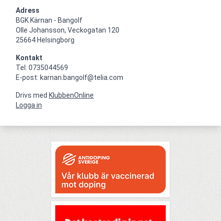
Adress
BGK Kärnan - Bangolf

Olle Johansson, Veckogatan 120

25664 Helsingborg
Kontakt
Tel: 0735044569

E-post: karnan.bangolf@telia.com
Drivs med
KlubbenOnline
Logga in