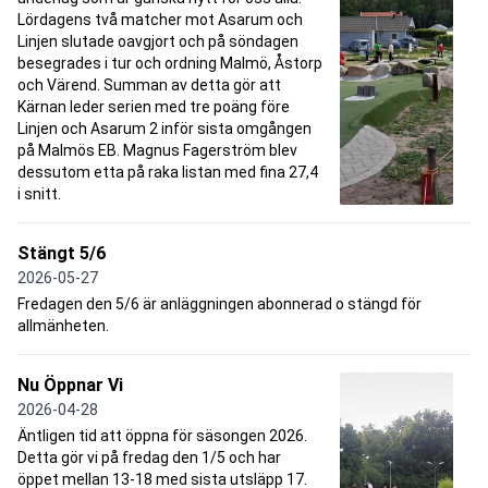
Lördagens två matcher mot Asarum och
Linjen slutade oavgjort och på söndagen
besegrades i tur och ordning Malmö, Åstorp
och Värend. Summan av detta gör att
Kärnan leder serien med tre poäng före
Linjen och Asarum 2 inför sista omgången
på Malmös EB. Magnus Fagerström blev
dessutom etta på raka listan med fina 27,4
i snitt.
Stängt 5/6
2026-05-27
Fredagen den 5/6 är anläggningen abonnerad o stängd för
allmänheten.
Nu Öppnar Vi
2026-04-28
Äntligen tid att öppna för säsongen 2026.
Detta gör vi på fredag den 1/5 och har
öppet mellan 13-18 med sista utsläpp 17.