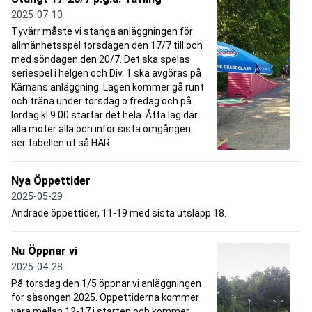
2025-07-10
Tyvärr måste vi stänga anläggningen för
allmänhetsspel torsdagen den 17/7 till och
med söndagen den 20/7. Det ska spelas
seriespel i helgen och Div. 1 ska avgöras på
Kärnans anläggning. Lagen kommer gå runt
och träna under torsdag o fredag och på
lördag kl.9.00 startar det hela. Åtta lag där
alla möter alla och inför sista omgången
ser tabellen ut så HÄR.
Nya Öppettider
2025-05-29
Ändrade öppettider, 11-19 med sista utsläpp 18.
Nu Öppnar vi
2025-04-28
På torsdag den 1/5 öppnar vi anläggningen
för säsongen 2025. Öppettiderna kommer
vara mellan 12-17 i starten och kommer