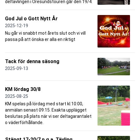
deltävlingen i Öresundstouren går den 19/4.
God Jul o Gott Nytt År
2025-12-19
Nu går vi snabbt mot årets slut och vi vill
passa på att önska er alla en riktigt
Tack för denna säsong
2025-09-13
KM lördag 30/8
2025-08-25
KM spelas på lördag med start kl.10:00,
anmälan senast 09:15. Exakta upplägget
beslutas på plats när vi ser deltagarantalet
o väderförhållande.
Stängt 17-20/7 p.g.a. Tävling