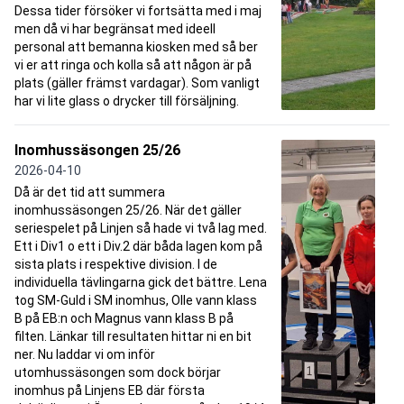
Dessa tider försöker vi fortsätta med i maj
men då vi har begränsat med ideell
personal att bemanna kiosken med så ber
vi er att ringa och kolla så att någon är på
plats (gäller främst vardagar). Som vanligt
har vi lite glass o drycker till försäljning.
Inomhussäsongen 25/26
2026-04-10
Då är det tid att summera
inomhussäsongen 25/26. När det gäller
seriespelet på Linjen så hade vi två lag med.
Ett i Div1 o ett i Div.2 där båda lagen kom på
sista plats i respektive division. I de
individuella tävlingarna gick det bättre. Lena
tog SM-Guld i SM inomhus, Olle vann klass
B på EB:n och Magnus vann klass B på
filten. Länkar till resultaten hittar ni en bit
ner. Nu laddar vi om inför
utomhussäsongen som dock börjar
inomhus på Linjens EB där första