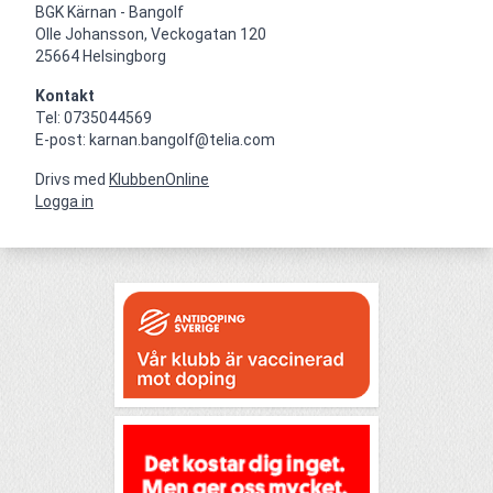
BGK Kärnan - Bangolf

Olle Johansson, Veckogatan 120

25664 Helsingborg
Kontakt
Tel: 0735044569

E-post: karnan.bangolf@telia.com
Drivs med
KlubbenOnline
Logga in