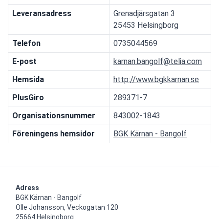
Leveransadress
Grenadjärsgatan 3
25453 Helsingborg
Telefon
0735044569
E-post
karnan.bangolf@telia.com
Hemsida
http://www.bgkkarnan.se
PlusGiro
289371-7
Organisationsnummer
843002-1843
Föreningens hemsidor
BGK Kärnan - Bangolf
Adress
BGK Kärnan - Bangolf

Olle Johansson, Veckogatan 120

25664 Helsingborg